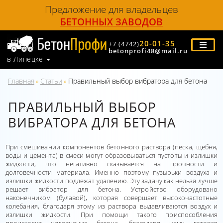
Предложение для владельцев
БЕТОННЫХ ЗАВОДОВ
20-01-35
+7 (4742)
betonprofi48@mail.ru
в Липецке
Главная
Статьи
Правильный выбор вибратора для бетона
»
»
ПРАВИЛЬНЫЙ ВЫБОР
ВИБРАТОРА ДЛЯ БЕТОНА
При смешивании компонентов бетонного раствора (песка, щебня,
воды и цемента) в смеси могут образовываться пустоты и излишки
жидкости, что негативно сказывается на прочности и
долговечности материала. Именно поэтому пузырьки воздуха и
излишки жидкости подлежат удалению. Эту задачу как нельзя лучше
решает вибратор для бетона. Устройство оборудовано
наконечником (булавой), которая совершает высокочастотные
колебания, благодаря этому из раствора выдавливаются воздух и
излишки жидкости. При помощи такого приспособления