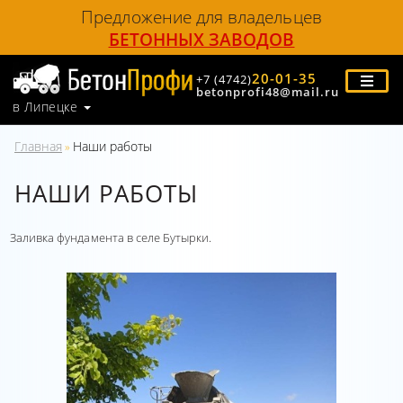
Предложение для владельцев
БЕТОННЫХ ЗАВОДОВ
20-01-35
+7 (4742)
betonprofi48@mail.ru
в Липецке
Главная
Наши работы
»
НАШИ РАБОТЫ
Заливка фундамента в селе Бутырки.