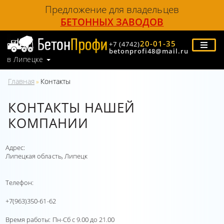
Предложение для владельцев
БЕТОННЫХ ЗАВОДОВ
20-01-35
+7 (4742)
betonprofi48@mail.ru
в Липецке
Главная
Контакты
»
КОНТАКТЫ НАШЕЙ
КОМПАНИИ
Адрес:
Липецкая область, Липецк
Телефон:
+7(963)350-61-62
Время работы: Пн-Сб c 9.00 до 21.00