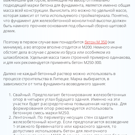
Важнейшим фактором, влияющим на выбор оптимально
подходящей марки бетона для фундамента, является именно общая
масса всей конструкции. Вычислить это можно по удельной массе,
которая зависит от типа используемого стройматериала. Понятно,
что фундамент для железобетонной монолитной высотки должен
быть намного прочнее основания под обычный сборно-щитовой
домик.
Поэтому в первом случае вам понадобится
бетон М 350
(как
минимум), а во втором вполне сгодится и М200. Немного иначе
обстоят дела в случае с домом из бруса или особняком из
шлакоблоков. Удельная масса таких строений примерно одинакова,
и для них рекомендуется применять бетон М250-300.
Далеко не каждый бетонный раствор можно использовать в
процессе строительства в Липецке. Марка выбирается, в
зависимости от типа фундамента возводимого здания:
Свайный. Предполагает бетонирование железобетонных
опор в четырех углах будущего здания. Именно на эти
участки будет рассредоточена повышенная нагрузка. Для
формирования опор рекомендуется использовать
бетонную смесь марки М250.
Ленточный. По периметру несущих стен создается
железобетонный контур. Если предполагается возведение
1-этажного бревенчатого или каркасного здания, то
допустимо использовать бетон для ленточного