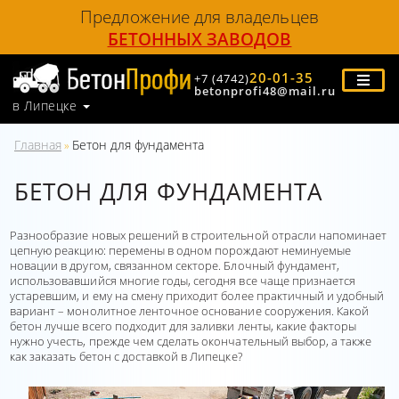
Предложение для владельцев
БЕТОННЫХ ЗАВОДОВ
20-01-35
+7 (4742)
betonprofi48@mail.ru
в Липецке
Главная
Бетон для фундамента
»
БЕТОН ДЛЯ ФУНДАМЕНТА
Разнообразие новых решений в строительной отрасли напоминает
цепную реакцию: перемены в одном порождают неминуемые
новации в другом, связанном секторе. Блочный фундамент,
использовавшийся многие годы, сегодня все чаще признается
устаревшим, и ему на смену приходит более практичный и удобный
вариант – монолитное ленточное основание сооружения. Какой
бетон лучше всего подходит для заливки ленты, какие факторы
нужно учесть, прежде чем сделать окончательный выбор, а также
как заказать бетон с доставкой в Липецке?