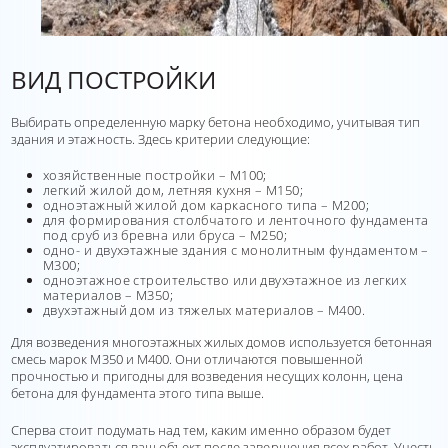
ВИД ПОСТРОЙКИ
Выбирать определенную марку бетона необходимо, учитывая тип
здания и этажность. Здесь критерии следующие:
хозяйственные постройки – М100;
легкий жилой дом, летняя кухня – М150;
одноэтажный жилой дом каркасного типа – М200;
для формирования столбчатого и ленточного фундамента
под сруб из бревна или бруса – М250;
одно- и двухэтажные здания с монолитным фундаментом –
М300;
одноэтажное строительство или двухэтажное из легких
материалов – М350;
двухэтажный дом из тяжелых материалов – М400.
Для возведения многоэтажных жилых домов используется бетонная
смесь марок М350 и М400. Они отличаются повышенной
прочностью и пригодны для возведения несущих колонн, цена
бетона для фундамента этого типа выше.
Сперва стоит подумать над тем, каким именно образом будет
эксплуатироваться ваш объект после завершения всех работ. Учесть