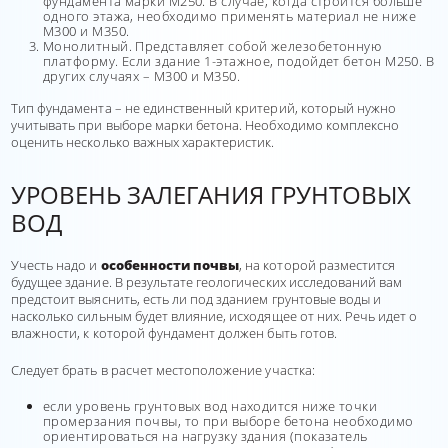
фундамента марки М250. В случае, когда строится больше
одного этажа, необходимо применять материал не ниже
М300 и М350.
Монолитный. Представляет собой железобетонную
платформу. Если здание 1-этажное, подойдет бетон М250. В
других случаях – М300 и М350.
Тип фундамента – не единственный критерий, который нужно
учитывать при выборе марки бетона. Необходимо комплексно
оценить несколько важных характеристик.
УРОВЕНЬ ЗАЛЕГАНИЯ ГРУНТОВЫХ
ВОД
Учесть надо и
особенности почвы
, на которой разместится
будущее здание. В результате геологических исследований вам
предстоит выяснить, есть ли под зданием грунтовые воды и
насколько сильным будет влияние, исходящее от них. Речь идет о
влажности, к которой фундамент должен быть готов.
Следует брать в расчет местоположение участка:
если уровень грунтовых вод находится ниже точки
промерзания почвы, то при выборе бетона необходимо
ориентироваться на нагрузку здания (показатель