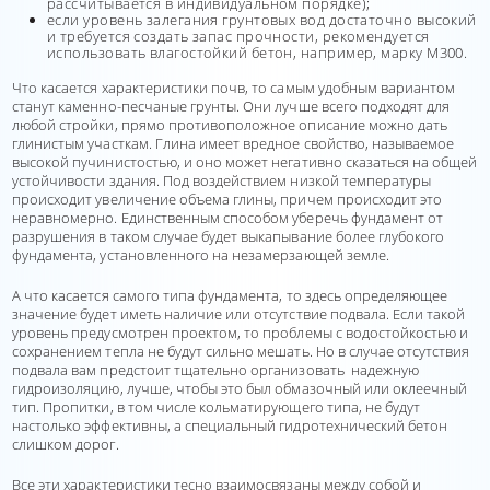
рассчитывается в индивидуальном порядке);
если уровень залегания грунтовых вод достаточно высокий
и требуется создать запас прочности, рекомендуется
использовать влагостойкий бетон, например, марку М300.
Что касается характеристики почв, то самым удобным вариантом
станут каменно-песчаные грунты. Они лучше всего подходят для
любой стройки, прямо противоположное описание можно дать
глинистым участкам. Глина имеет вредное свойство, называемое
высокой пучинистостью, и оно может негативно сказаться на общей
устойчивости здания. Под воздействием низкой температуры
происходит увеличение объема глины, причем происходит это
неравномерно. Единственным способом уберечь фундамент от
разрушения в таком случае будет выкапывание более глубокого
фундамента, установленного на незамерзающей земле.
А что касается самого типа фундамента, то здесь определяющее
значение будет иметь наличие или отсутствие подвала. Если такой
уровень предусмотрен проектом, то проблемы с водостойкостью и
сохранением тепла не будут сильно мешать. Но в случае отсутствия
подвала вам предстоит тщательно организовать надежную
гидроизоляцию, лучше, чтобы это был обмазочный или оклеечный
тип. Пропитки, в том числе кольматирующего типа, не будут
настолько эффективны, а специальный гидротехнический бетон
слишком дорог.
Все эти характеристики тесно взаимосвязаны между собой и