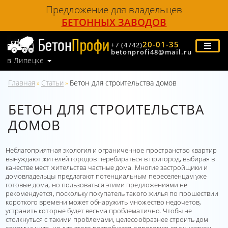
Предложение для владельцев
БЕТОННЫХ ЗАВОДОВ
20-01-35
+7 (4742)
betonprofi48@mail.ru
в Липецке
Главная
Статьи
Бетон для строительства домов
»
»
БЕТОН ДЛЯ СТРОИТЕЛЬСТВА
ДОМОВ
Неблагоприятная экология и ограниченное пространство квартир
вынуждают жителей городов перебираться в пригород, выбирая в
качестве мест жительства частные дома. Многие застройщики и
домовладельцы предлагают потенциальным переселенцам уже
готовые дома, но пользоваться этими предложениями не
рекомендуется, поскольку покупатель такого жилья по прошествии
короткого времени может обнаружить множество недочетов,
устранить которые будет весьма проблематично. Чтобы не
столкнуться с такими проблемами, целесообразнее строить дом